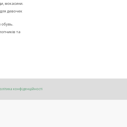
ди, мокасини.
для девочек
 обувь.
лопчиків та
олітика конфіденційності