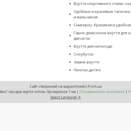
Взуття спортивного стилю: ке
Удобные и красивые тапочки,
и мальчиков
Сникерсы. Красивая и удобная
Гарне демісєзоне взуття для х
дівчаток
Взуття для непогоди
Сноубутси
Зимне взуття
Пінєтки дитячі
Сайт створений на маркетплейсі
Prom.ua
Інтернет-магазин "Обувайка"-продаж взуття оптом. Промринок 7 км |
Поскаржитися на контент
|
П
Select Language
▼