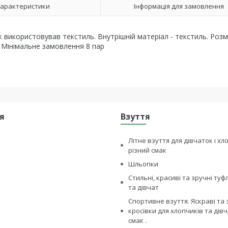
арактеристики
Інформація для замовлення
к використовував текстиль. Внутрішній матеріал - текстиль. Розмі
 Мінімальне замовлення 8 пар
я
Взуття
Літне взуття для дівчаток і хл
різний смак
Шльопки
Стильні, красиві та зручні туф
та дівчат
Спортивне взуття. Яскраві та 
кросівки для хлопчиків та дівч
смак .