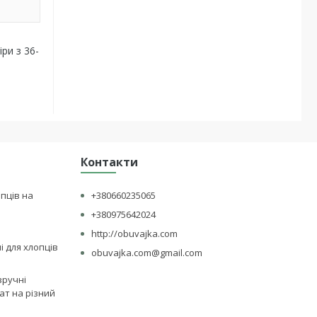
ри з 36-
Контакти
опців на
+380660235065
+380975642024
http://obuvajka.com
лі для хлопців
obuvajka.com@gmail.com
зручні
ат на різний