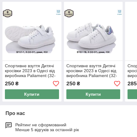
Спортивне взуття Дитячі
Спортивне взуття Дитячі
Спор
кросівки 2023 в Одесі від
кросівки 2023 в Одесі від
крос
виробника Paliament (32-
виробника Paliament (32-
виро
37)
37)
250
250
285
₴
₴
Купити
Купити
Про нас
Рейтинг не сформований
Менше 5 відгуків за останній рік