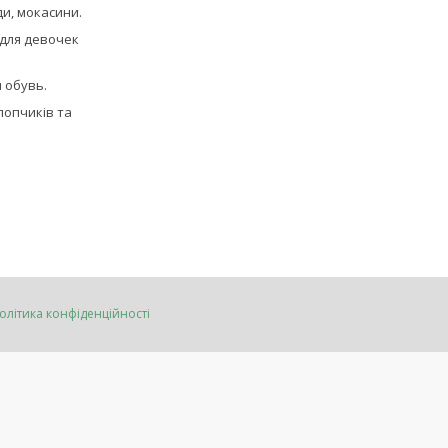
ди, мокасини.
для девочек
 обувь.
лопчиків та
олітика конфіденційності