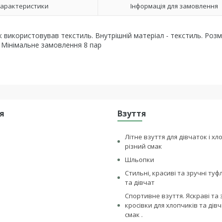
арактеристики
Інформація для замовлення
к використовував текстиль. Внутрішній матеріал - текстиль. Розмі
 Мінімальне замовлення 8 пар
я
Взуття
Літне взуття для дівчаток і хл
різний смак
Шльопки
Стильні, красиві та зручні туф
та дівчат
Спортивне взуття. Яскраві та 
кросівки для хлопчиків та дівч
смак .