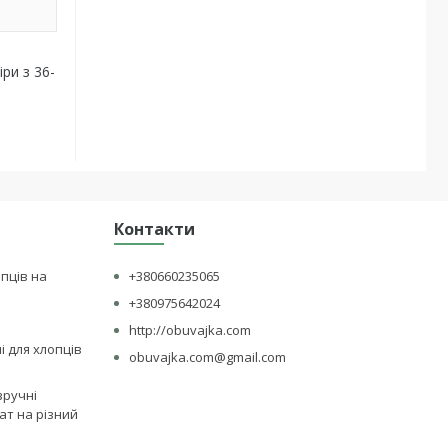
ри з 36-
Контакти
опців на
+380660235065
+380975642024
http://obuvajka.com
лі для хлопців
obuvajka.com@gmail.com
зручні
ат на різний