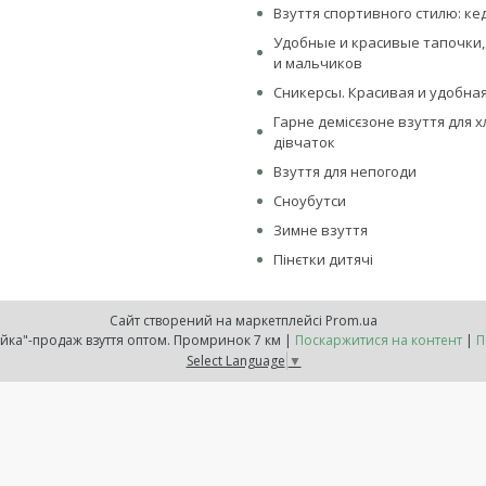
Взуття спортивного стилю: ке
Удобные и красивые тапочки,
и мальчиков
Сникерсы. Красивая и удобная
Гарне демісєзоне взуття для х
дівчаток
Взуття для непогоди
Сноубутси
Зимне взуття
Пінєтки дитячі
Сайт створений на маркетплейсі
Prom.ua
Інтернет-магазин "Обувайка"-продаж взуття оптом. Промринок 7 км |
Поскаржитися на контент
|
П
Select Language
▼