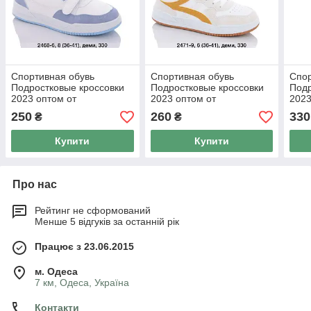
Спортивная обувь
Спортивная обувь
Спор
Подростковые кроссовки
Подростковые кроссовки
Подр
2023 оптом от
2023 оптом от
2023
производителя Swin (36-
производителя Swin (36-
прои
250
260
330
₴
₴
41)
41)
41)
Купити
Купити
Про нас
Рейтинг не сформований
Менше 5 відгуків за останній рік
Працює з 23.06.2015
м. Одеса
7 км, Одеса, Україна
Контакти