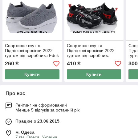
Спортивне взуття
Спортивне взуття
Спор
Підліткові кросівки 2022
Підліткові кросівки 2022
Підл
гуртом від виробника Fdek
гуртом від виробника
гурт
(36-41)
Kimboo (37-41)
(36-
260
410
300
₴
₴
Купити
Купити
Про нас
Рейтинг не сформований
Менше 5 відгуків за останній рік
Працює з 23.06.2015
м. Одеса
7 км, Одеса, Україна