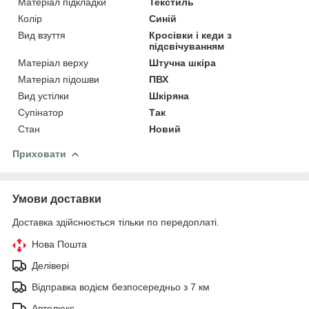
Матеріал підкладки
Текстиль
Колір
Синій
Вид взуття
Кросівки і кеди з
підсвічуванням
Матеріал верху
Штучна шкіра
Матеріал підошви
ПВХ
Вид устілки
Шкіряна
Супінатор
Так
Стан
Новий
Приховати
Умови доставки
Доставка здійснюється тільки по передоплаті.
Нова Пошта
Делівері
Відправка водієм безпосередньо з 7 км
Автолюкс