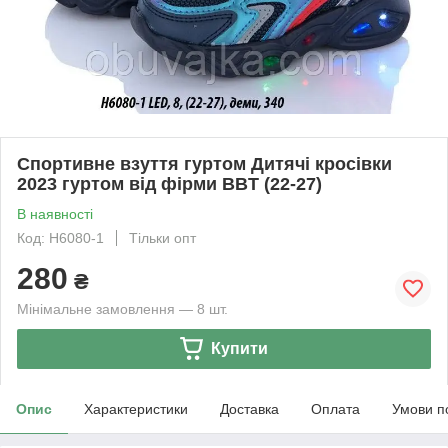
Спортивне взуття гуртом Дитячі кросівки
2023 гуртом від фірми BBT (22-27)
В наявності
Код: H6080-1
Тільки опт
280
₴
Мінімальне замовлення — 8 шт.
Купити
Опис
Характеристики
Доставка
Оплата
Умови п