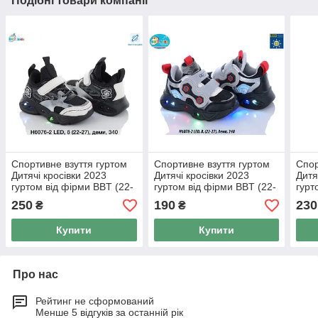
Подібні товари компанії
Спортивне взуття гуртом
Спортивне взуття гуртом
Спор
Дитячі кросівки 2023
Дитячі кросівки 2023
Дитя
гуртом від фірми BBT (22-
гуртом від фірми BBT (22-
гурт
27)
27)
27)
250
190
230
₴
₴
Купити
Купити
Про нас
Рейтинг не сформований
Менше 5 відгуків за останній рік