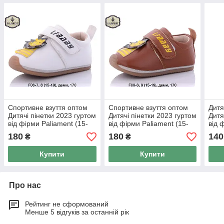
Спортивне взуття оптом
Спортивне взуття оптом
Дитя
Дитячі пінетки 2023 гуртом
Дитячі пінетки 2023 гуртом
Дитя
від фірми Paliament (15-
від фірми Paliament (15-
від 
19)
19)
19)
180
180
140
₴
₴
Купити
Купити
Про нас
Рейтинг не сформований
Менше 5 відгуків за останній рік