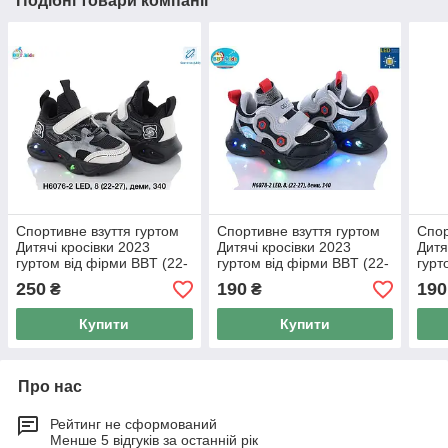
Подібні товари компанії
Спортивне взуття гуртом
Спортивне взуття гуртом
Спор
Дитячі кросівки 2023
Дитячі кросівки 2023
Дитя
гуртом від фірми BBT (22-
гуртом від фірми BBT (22-
гурт
27)
27)
27)
250
190
190
₴
₴
Купити
Купити
Про нас
Рейтинг не сформований
Менше 5 відгуків за останній рік