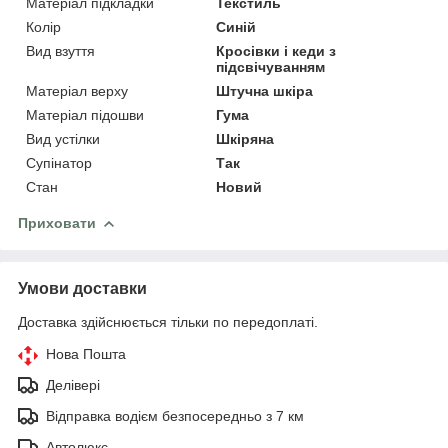
Матеріал підкладки
Текстиль
Колір
Синій
Вид взуття
Кросівки і кеди з
підсвічуванням
Матеріал верху
Штучна шкіра
Матеріал підошви
Гума
Вид устілки
Шкіряна
Супінатор
Так
Стан
Новий
Приховати
Умови доставки
Доставка здійснюється тільки по передоплаті.
Нова Пошта
Делівері
Відправка водієм безпосередньо з 7 км
Автолюкс