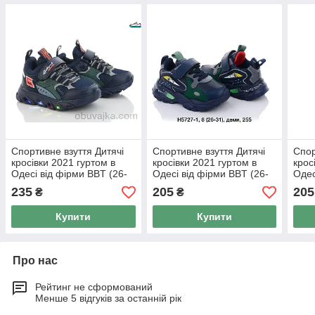
Спортивне взуття Дитячі
Спортивне взуття Дитячі
Спор
кросівки 2021 гуртом в
кросівки 2021 гуртом в
крос
Одесі від фірми BBT (26-
Одесі від фірми BBT (26-
Одес
31)
31)
31)
235
205
205
₴
₴
Купити
Купити
Про нас
Рейтинг не сформований
Менше 5 відгуків за останній рік