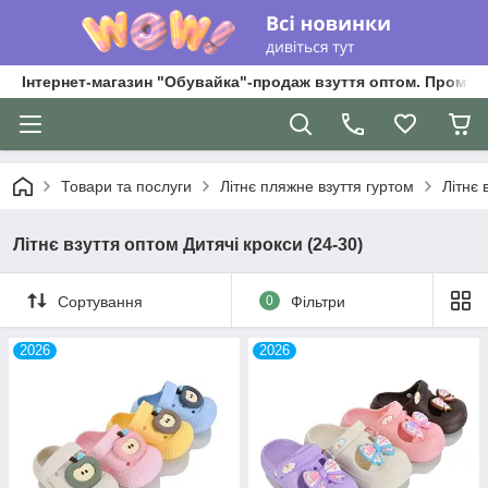
Інтернет-магазин "Обувайка"-продаж взуття оптом. Промри
Товари та послуги
Літнє пляжне взуття гуртом
Літнє 
Літнє взуття оптом Дитячі крокси (24-30)
Сортування
0
Фільтри
2026
2026